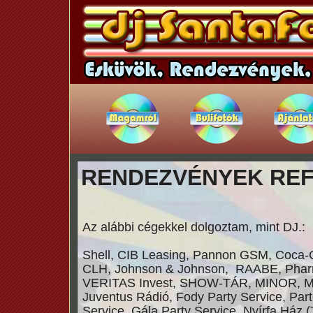
RENDEZVÉNYEK REF
Az alábbi cégekkel dolgoztam, mint DJ.:
Shell, CIB Leasing, Pannon GSM, Coca-C
CLH, Johnson & Johnson, RAABE, Phar
VERITAS Invest, SHOW-TÁR, MINOR, M
Juventus Rádió, Fody Party Service, Par
Service, Gála Party Service, Nyírfa Ház (