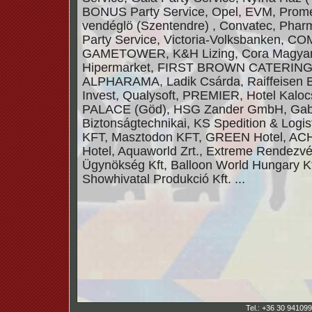
BONUS Party Service, Opel, EVM, Pro
vendéglö (Szentendre) , Convatec, Pha
Party Service, Victoria-Volksbanken, 
GAMETOWER, K&H Lizing, Cora Magya
Hipermarket, FIRST BROWN CATERING
ALPHARAMA, Ladik Csárda, Raiffeisen 
Invest, Qualysoft, PREMIER, Hotel Kal
PALACE (Göd), HSG Zander GmbH, Gab
Biztonságtechnikai, KS Spedition & Logisti
KFT, Masztodon KFT, GREEN Hotel, A
Hotel, Aquaworld Zrt., Extreme Rendezv
Ügynökség Kft, Balloon World Hungary Kf
Showhivatal Produkció Kft. ...
Tel.: +36 30 941099